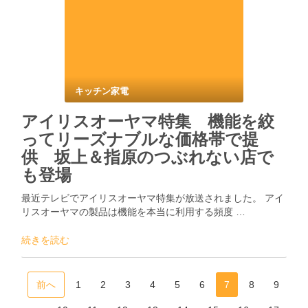
キッチン家電
アイリスオーヤマ特集 機能を絞
ってリーズナブルな価格帯で提
供 坂上＆指原のつぶれない店で
も登場
最近テレビでアイリスオーヤマ特集が放送されました。 アイ
リスオーヤマの製品は機能を本当に利用する頻度 …
続きを読む
前へ
1
2
3
4
5
6
7
8
9