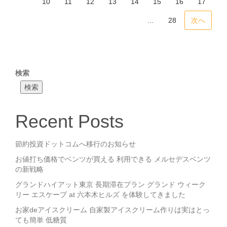
10
11
12
13
14
15
16
17
…
28
次へ
検索
検索
Recent Posts
節約投資ドットコムへ移行のお知らせ
お値打ち価格でベンツが買える 利用できる メルセデスベンツ
の新戦略
グランドハイアット東京 長期滞在プラン グランド ウィーク
リー エスケープ at 六本木ヒルズ を体験してきました
お家deアイスクリーム 自家製アイスクリーム作りは実はとっ
ても簡単 低糖質