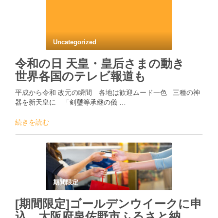
Uncategorized
令和の日 天皇・皇后さまの動き
世界各国のテレビ報道も
平成から令和 改元の瞬間 各地は歓迎ムード一色 三種の神
器を新天皇に 「剣璽等承継の儀 …
続きを読む
期間限定
[期間限定]ゴールデンウイークに申
込 大阪府泉佐野市ふるさと納