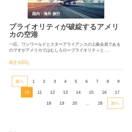
国内・海外 旅行
プライオリティが破綻するアメリ
カの空港
一応、ワンワールドとスターアライアンスの上級会員である
のですがアメリカではむしろロープライオリティと …
続きを読む
前へ
1
2
3
4
5
6
7
8
9
10
11
12
13
14
15
16
17
18
19
20
…
28
次へ