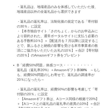
・返礼品は、地場産品のみを体感していただいた後、
地場産品以外の全返礼品から選択できます
・返礼品の返礼率は、法制化後の規定である「寄付額
の30％」に設定
・【本市独自サイト「さのちょく」からのお申込みに
より節約された、通常ポータルサイトに支払う必要の
ある手数料10％】＋【配送月を７月以降に設定するこ
とで、新ふるさと納税の影響を受ける本市事業者の救
済にご協力をいただいたお礼の10％】＝合計【寄付額
の20％】のAmazonギフト券をプレゼント
・・・・・・・・・
B「経費50%問題」体感コース
返礼品（返礼率20%）
＋
Amazonギフト券
30%
～もし
も、経費50%問題のしわ寄せで、返礼品の調達率が
20％になったら～
・返礼品の返礼率は、経費50%の影響を考慮して「寄
付額の20％」に設定
・【Amazonギフト券は、Aコース同様の根拠で20%】
＋【Aコースとの返礼品の返礼率の差異の10%】＝合計