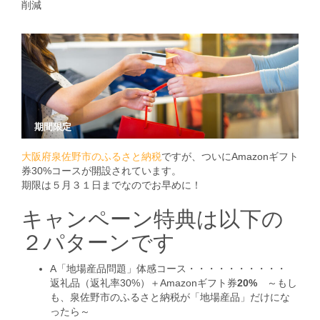
削減
期間限定
大阪府泉佐野市のふるさと納税
ですが、ついにAmazonギフト
券30%コースが開設されています。
期限は５月３１日までなのでお早めに！
キャンペーン特典は以下の
２パターンです
・・・・・・・・・・
A「地場産品問題」体感コース
返礼品（返礼率30%）
＋
Amazonギフト券
20%
～もし
も、泉佐野市のふるさと納税が「地場産品」だけにな
ったら～