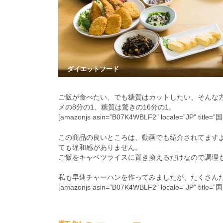
ダイエットフード
ご飯が食べたい、でも糖質はカットしたい、そんな
メの8分の1、糖質は驚きの16分の1。
[amazonjs asin=”B07K4WBLF2″ locale=”JP”
この商品の良いところは、動画でも紹介されてます
ても違和感がありません。
ご飯をキャベツライスに置き換えるだけなので調理
私も早速チャーハンを作ってみましたが、たくさん
[amazonjs asin=”B07K4WBLF2″ locale=”JP”