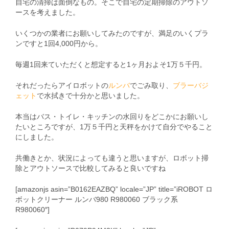
自宅の清掃は面倒なもの。そこで自宅の定期掃除のアウトソ
ースを考えました。
いくつかの業者にお願いしてみたのですが、満足のいくプラ
ンですと1回4,000円から。
毎週1回来ていただくと想定すると1ヶ月およそ1万５千円。
それだったらアイロボットの
ルンバ
でごみ取り、
ブラーバジ
ェット
で水拭きで十分かと思いました。
本当はバス・トイレ・キッチンの水回りをどこかにお願いし
たいところですが、1万５千円と天秤をかけて自分でやること
にしました。
共働きとか、状況によっても違うと思いますが、ロボット掃
除とアウトソースで比較してみると良いですね
[amazonjs asin=”B0162EAZBQ” locale=”JP” title=”iROBOT ロ
ボットクリーナー ルンバ980 R980060 ブラック系
R980060″]