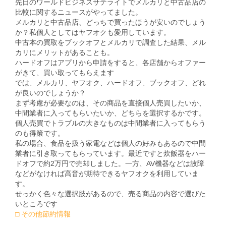
先日のワールドビジネスサテライトでメルカリと中古品店の
比較に関するニュースがやってました。
メルカリと中古品店、どっちで買ったほうが安いのでしょう
か？私個人としてはヤフオクも愛用しています。
中古本の買取をブックオフとメルカリで調査した結果、メル
カリにメリットがあることも。
ハードオフはアプリから申請をすると、各店舗からオファー
がきて、買い取ってもらえます
では、メルカリ、ヤフオク、ハードオフ、ブックオフ、どれ
が良いのでしょうか？
まず考慮が必要なのは、その商品を直接個人売買したいか、
中間業者に入ってもらいたいか、どちらを選択するかです。
個人売買でトラブルの大きなものは中間業者に入ってもらう
のも得策です。
私の場合、食品を扱う家電などは個人の好みもあるので中間
業者に引き取ってもらっています。最近ですと炊飯器をハー
ドオフで約2万円で売却しました。一方、AV機器などは故障
などがなければ高音が期待できるヤフオクを利用していま
す。
せっかく色々な選択肢があるので、売る商品の内容で選びた
いところです
□ その他節約情報