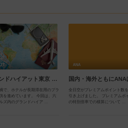
ATT
ANA
グランドハイアット東京 長期滞在プラン グランド ウィークリー エスケープ at 六本木ヒルズ を体験してきました
禍で、ホテルが長期滞在用のプラ
全日空がプレミアムポイント数を
供を進めています。 今回は、六
引き上げました。 プレミアムポ
ルズ内のグランドハイア …
の特別倍率での積算について …