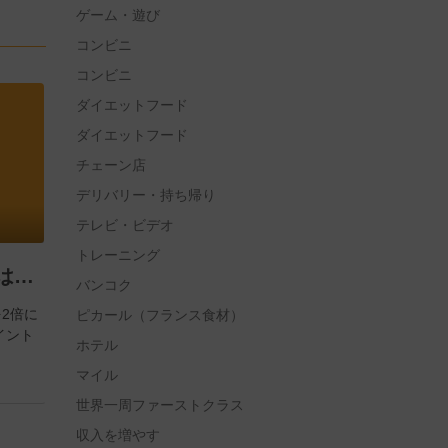
ゲーム・遊び
コンビニ
コンビニ
ダイエットフード
ダイエットフード
チェーン店
デリバリー・持ち帰り
テレビ・ビデオ
トレーニング
国内・海外ともにANAはプレミアムポイント数を2倍へ 2020年1月1日（水）から2020年6月30日（火）まで
バンコク
2倍に
ピカール（フランス食材）
イント
ホテル
マイル
世界一周ファーストクラス
収入を増やす