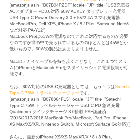
[amazonjs asin=”B07B94PZDP” locale=”JP” title=”USB充電器
ACアダプター PD3.0対応 60W AUKEY タッブレット充電器
USB Type-C Power Delivery 3.0 + 5V/2.4A スマホ充電器
MacBook/Pro, Dell XPS, iPhone X / 8 / Plus, Samsung Note8
など対応 PA-Y12″]
MacBook Proは61Wの電源なのでこれに対応するものが必要
なのですが世の中で売られているもののほとんどは45Wとか
低いもので、60Wの製品はあまりありません。
Macのデカイケーブルを持ち歩くことなく、これ１つでスリ
ムにiPhoneとMacbook Proをスタイリッシュに電源接続が可
能です。
なお、60W対応のUSB-C充電器としては、もう１つは
Satechi
Type-C 75W トラベルチャージャー
です。
[amazonjs asin=”B078864F15″ locale=”JP” title=”Satechi
Type-C 75W トラベルチャージャー USB-C PD 急速充電
Qualcomm クイックチャージ 3.0搭載 PSE認証済
(2016/2017/2018 MacBook Pro/MacBook, iPad Pro, iPhone
XS Max/XS/XR, Nintendo Switch, Microsoft Surface Go対応)”]
さらに、最新のiPhone XS/XS Max/XR/X / 8 / 8 Plus、