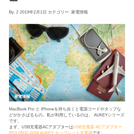
ー
By:
2
2019年2月1日
カテゴリー:
家電情報
家電情報
MacBook Pro と iPhoneを持ち歩くと電源コードやタップな
どがかさばるもの。私が利用しているのは、 AUKEYシリーズ
です。
まず、USB充電器ACアダプターは
USB充電器 ACアダプター
PD3.0対応 60W AUKEY タッブレット充電器
です。