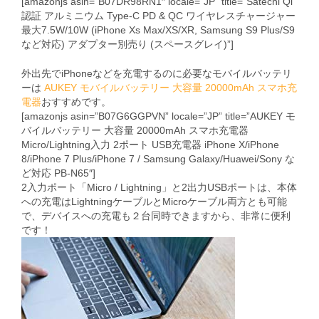
[amazonjs asin=”B07DR98RN1″ locale=”JP” title=”Satechi Qi
認証 アルミニウム Type-C PD & QC ワイヤレスチャージャー
最大7.5W/10W (iPhone Xs Max/XS/XR, Samsung S9 Plus/S9
など対応) アダプター別売り (スペースグレイ)”]
外出先でiPhoneなどを充電するのに必要なモバイルバッテリ
ーは
AUKEY モバイルバッテリー 大容量 20000mAh スマホ充
電器
おすすめです。
[amazonjs asin=”B07G6GGPVN” locale=”JP” title=”AUKEY モ
バイルバッテリー 大容量 20000mAh スマホ充電器
Micro/Lightning入力 2ポート USB充電器 iPhone X/iPhone
8/iPhone 7 Plus/iPhone 7 / Samsung Galaxy/Huawei/Sony な
ど対応 PB-N65″]
2入力ポート「Micro / Lightning」と2出力USBポートは、本体
への充電はLightningケーブルとMicroケーブル両方とも可能
で、デバイスへの充電も２台同時できますから、非常に便利
です！