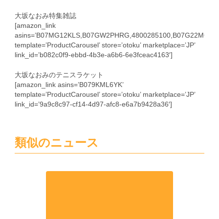
大坂なおみ特集雑誌
[amazon_link
asins=’B07MG12KLS,B07GW2PHRG,4800285100,B07G22MQ2N
template=’ProductCarousel’ store=’otoku’ marketplace=’JP’
link_id=’b082c0f9-ebbd-4b3e-a6b6-6e3fceac4163′]
大坂なおみのテニスラケット
[amazon_link asins=’B079KML6YK’
template=’ProductCarousel’ store=’otoku’ marketplace=’JP’
link_id=’9a9c8c97-cf14-4d97-afc8-e6a7b9428a36′]
類似のニュース