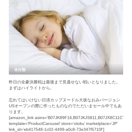
未分類
昨日の全豪決勝戦は最後まで見逃せない戦いとなりました。
まずはハイライトから。
忘れてはいけない日清カップヌードル大坂なおみバージョン
USオープンの際に作ったものなのでただいまセール中でもあ
ります。
[amazon_link asins=’B07JK89F16,B07JKJS811,B07JX8C11C’
template=’ProductCarousel’ store=’otoku’ marketplace=’JP’
link_id=’eb417548-1c02-4499-a0c8-73e347f5710f’]